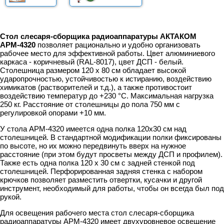
Стол слесаря-сборщика радиоаппаратуры АКТАКОМ
АРМ-4320
позволяет рационально и удобно организовать
рабочее место для эффективной работы. Цвет алюминиевого
каркаса - коричневый (RAL-8017), цвет ДСП - белый.
Столешница размером 120 x 80 см обладает высокой
ударопрочностью, устойчивостью к истиранию, воздействию
химикатов (растворителей и т.д.), а также противостоит
воздействию температур до +230 °C. Максимальная нагрузка
250 кг. Расстояние от столешницы до пола 750 мм с
регулировкой опорами +10 мм.
У стола АРМ-4320 имеется одна полка 120x30 см над
столешницей. В стандартной модификации полки фиксированы
по высоте, но их можно передвинуть вверх на нужное
расстояние (при этом будут просветы между ДСП и профилем).
Также есть одна полка 120 x 30 см с задней стенкой под
столешницей. Перфорированная задняя стенка с набором
крючков позволяет разместить отвертки, кусачки и другой
инструмент, необходимый для работы, чтобы он всегда был под
рукой.
Для освещения рабочего места стол слесаря-сборщика
радиоаппаратуры АРМ-4320 имеет двухуровневое освещение