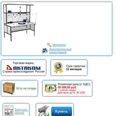
Увеличить
Дополнительные
иллюстрации
Торговая марка:
Срок гарантии:
12 месяцев
Страна происхождения: Россия
Розничная цена (с НДС):
50 508,00 руб.
Есть на складе
с учётом скидки
действует до 01.09.2026
Загрузить
Купить
каталог