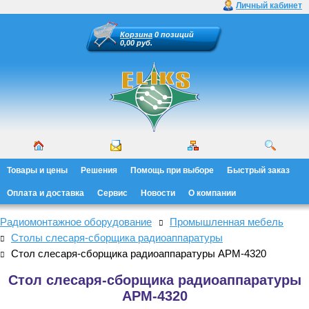
Личный кабинет
Корзина
0 позиций
0,00 руб.
Товары и цены
Решения
Помощь при выборе
Быстрый заказ
Оплата и доставка
Сервис
Новости
О компании
Радиомонтажное оборудование
Промышленная мебель
Столы слесаря-сборщика радиоаппаратуры
Стол слесаря-сборщика радиоаппаратуры АРМ-4320
Стол слесаря-сборщика радиоаппаратуры
АРМ-4320