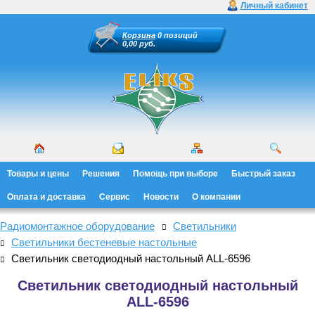
Личный кабинет
Корзина
0 позиций
0,00 руб.
Товары и цены
Решения
Помощь при выборе
Быстрый заказ
Оплата и доставка
Сервис
Новости
О компании
Радиомонтажное оборудование
Светильники
Светильники бестеневые настольные
Светильник светодиодный настольный ALL-6596
Светильник светодиодный настольный
ALL-6596