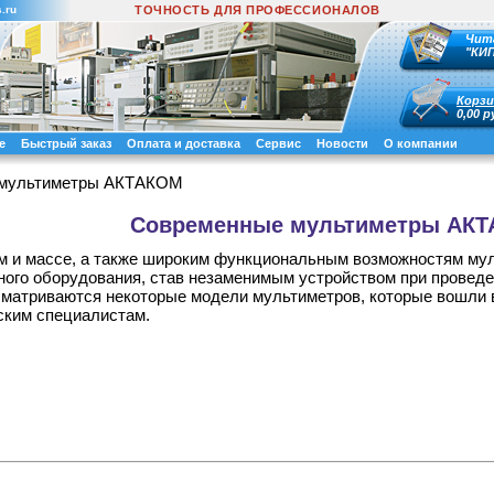
.ru
ТОЧНОСТЬ ДЛЯ ПРОФЕССИОНАЛОВ
Чит
"КИ
Корзи
0,00 р
е
Быстрый заказ
Оплата и доставка
Сервис
Новости
О компании
 мультиметры АКТАКОМ
Современные мультиметры АК
 и массе, а также широким функциональным возможностям мул
ого оборудования, став незаменимым устройством при проведени
ссматриваются некоторые модели мультиметров, которые вошли 
ским специалистам.