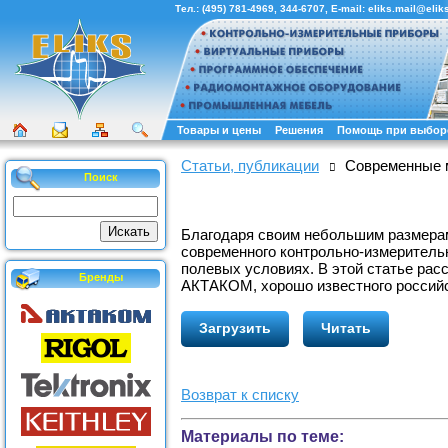
Тел.:
(495) 781-4969
,
344-6707
, E-mail:
eliks.mail@eliks
Товары и цены
Решения
Помощь при выбор
Статьи, публикации
Современные
Поиск
Благодаря своим небольшим размерам
современного контрольно-измерительн
полевых условиях. В этой статье ра
Бренды
АКТАКОМ, хорошо известного россий
Загрузить
Читать
Возврат к списку
Материалы по теме: