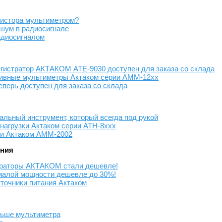
зистора мультиметром?
шум в радиосигнале
адиосигналом
истратор АКТАКОМ АТЕ-9030 доступен для заказа со склада
тивные мультиметры Актаком серии АММ-12хх
ерь доступен для заказа со склада
льный инструмент, который всегда под рукой
агрузки Актаком серии АТН-8ххх
ии Актаком АММ-2002
ения
браторы АКТАКОМ стали дешевле!
малой мощности дешевле до 30%!
точники питания Актаком
льше мультиметра