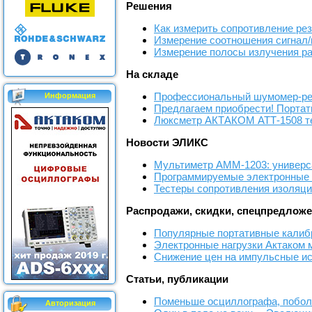
Решения
Как измерить сопротивление ре
Измерение соотношения сигнал/
Измерение полосы излучения р
На складе
Профессиональный шумомер-рег
Информация
Предлагаем приобрести! Порта
Люксметр АКТАКОМ АТТ-1508 теп
Новости ЭЛИКС
Мультиметр АММ-1203: универса
Программируемые электронные н
Тестеры сопротивления изоляц
Распродажи, скидки, спецпредлож
Популярные портативные кали
Электронные нагрузки Актаком 
Снижение цен на импульсные ис
Статьи, публикации
Поменьше осциллографа, побо
Авторизация