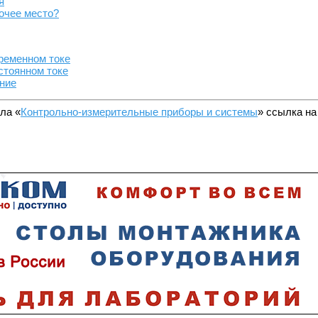
я
очее место?
ременном токе
стоянном токе
ние
ла «
Контрольно-измерительные приборы и системы
» ссылка на