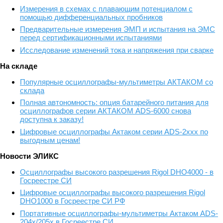
Измерения в схемах с плавающим потенциалом с
помощью дифференциальных пробников
Предварительные измерения ЭМП и испытания на ЭМС
перед сертификационными испытаниями
Исследование изменений тока и напряжения при сварке
На складе
Популярные осциллографы-мультиметры АКТАКОМ со
склада
Полная автономность: опция батарейного питания для
осциллографов серии АКТАКОМ ADS-6000 снова
доступна к заказу!
Цифровые осциллографы Актаком серии ADS-2xxx по
выгодным ценам!
Новости ЭЛИКС
Осциллографы высокого разрешения Rigol DHO4000 - в
Госреестре СИ
Цифровые осциллографы высокого разрешения Rigol
DHO1000 в Госреестре СИ РФ
Портативные осциллографы-мультиметры Актаком ADS-
204x/205x в Госреестре СИ