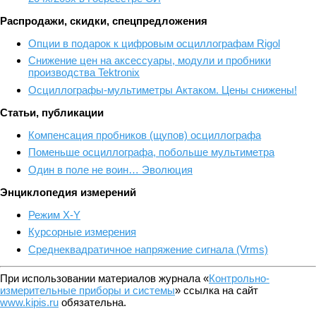
Распродажи, скидки, спецпредложения
Опции в подарок к цифровым осциллографам Rigol
Снижение цен на аксессуары, модули и пробники
производства Tektronix
Осциллографы-мультиметры Актаком. Цены снижены!
Статьи, публикации
Компенсация пробников (щупов) осциллографа
Поменьше осциллографа, побольше мультиметра
Один в поле не воин… Эволюция
Энциклопедия измерений
Режим X-Y
Курсорные измерения
Среднеквадратичное напряжение сигнала (Vrms)
При использовании материалов журнала «
Контрольно-
измерительные приборы и системы
» ссылка на сайт
www.kipis.ru
обязательна.