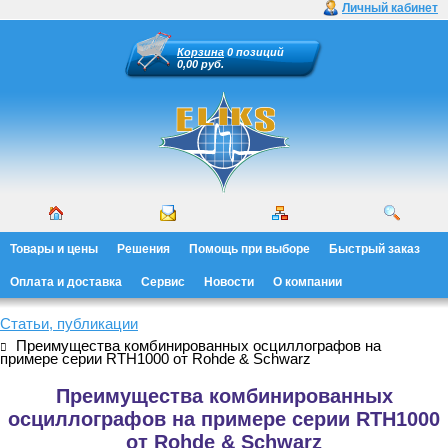
Личный кабинет
Корзина
0 позиций
0,00 руб.
Товары и цены
Решения
Помощь при выборе
Быстрый заказ
Оплата и доставка
Сервис
Новости
О компании
Статьи, публикации
Преимущества комбинированных осциллографов на
примере серии RTH1000 от Rohde & Schwarz
Преимущества комбинированных
осциллографов на примере серии RTH1000
от Rohde & Schwarz