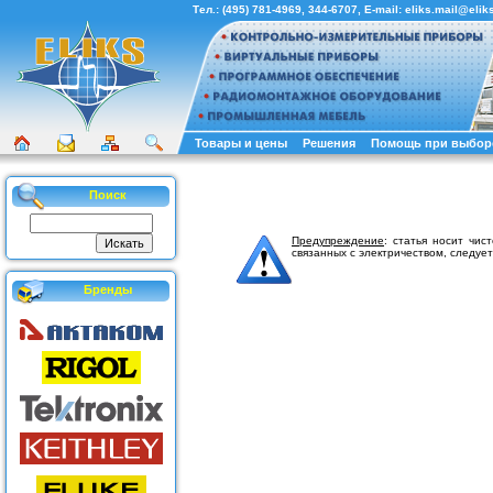
Тел.:
(495) 781-4969
,
344-6707
, E-mail:
eliks.mail@eliks
Товары и цены
Решения
Помощь при выбор
Поиск
Предупреждение
: статья носит чи
связанных с электричеством, следует
Бренды