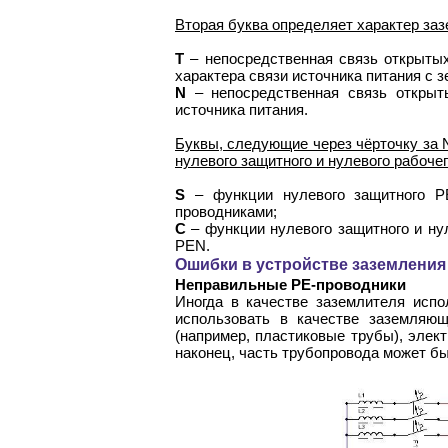
Вторая буква определяет характер за
T
– непосредственная связь открытых
характера связи источника питания с з
N
– непосредственная связь открыт
источника питания.
Буквы, следующие через чёрточку за 
нулевого защитного и нулевого рабоче
S
– функции нулевого защитного PE
проводниками;
C
– функции нулевого защитного и ну
PEN.
Ошибки в устройстве заземления
Неправильные PE-проводники
Иногда в качестве заземлителя исп
использовать в качестве заземляющ
(например, пластиковые трубы), элек
наконец, часть трубопровода может бы