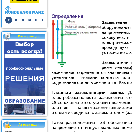
Определения
Заземление
-
оборудовани
напряжением,
Информация
совокупност
электрическ
проводящую 
устройство с 
Заземлитель 
реже медным)
заземления определяется значением э
увеличивая площадь контакта или
содержание солей в земле и т.д. Как 
Главный заземляющий зажим.
Д
электробезопасности заземление с
Обеспечение этого условия возможно
или шины. Главный заземляющий зажи
и связи и соединен с заземлителем (
Такое расположение ГЗЗ обеспечива
Авторизация
напряжение от индустриальных поме
Логин: