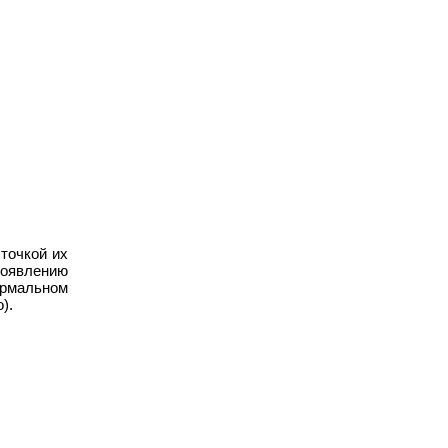
точкой их
появлению
ормальном
).