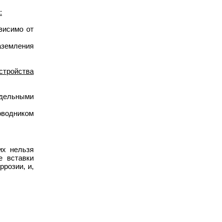
:
висимо от
аземления
стройства
здельными
оводником
их нельзя
е вставки
розии, и,