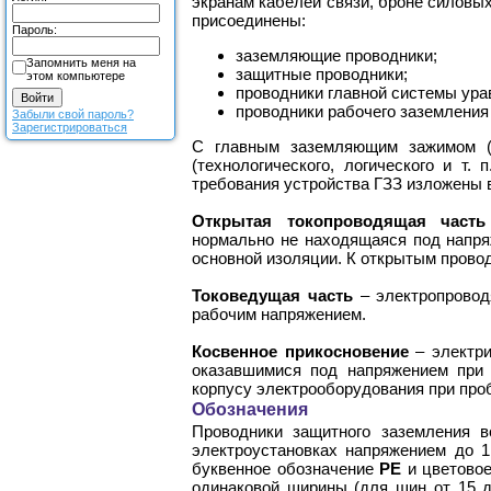
экранам кабелей связи, броне силовы
присоединены:
Пароль:
заземляющие проводники;
Запомнить меня на
защитные проводники;
этом компьютере
проводники главной системы ура
проводники рабочего заземления 
Забыли свой пароль?
Зарегистрироваться
С главным заземляющим зажимом (
(технологического, логического и т
требования устройства ГЗЗ изложены 
Открытая токопроводящая часть
нормально не находящаяся под напря
основной изоляции. К открытым прово
Токоведущая часть
– электропровод
рабочим напряжением.
Косвенное прикосновение
– электри
оказавшимися под напряжением при 
корпусу электрооборудования при проб
Обозначения
Проводники защитного заземления в
электроустановках напряжением до 
буквенное обозначение
РЕ
и цветовое
одинаковой ширины (для шин от 15 д