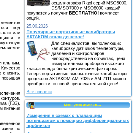
осциллографа Rigol серий MSO5000,
DS/MSO7000 и MSO8000 каждый
покупатель получит
БЕСПЛАТНО!
комплект
опций.
лементов
25.06.2026
ться под
Популярные портативные калибраторы
части или
АКТАКОМ стали дешевле!
ящихся в
жуточную
Для специалистов, выполняющих
емляемое
калибровку датчиков температуры,
давления и контроллеров
непосредственно на объектах, цена
стальным,
измерительных приборов высокого
 Качество
класса всегда была критическим фактором.
 снизить,
Теперь портативные высокоточные калибраторы
 повышая
процессов АКТАКОМ АМ-7025 и АМ-7111 можно
приобрести по новой привлекательной цене!
Все новости
спечения
контуров.
ма (ГЗЗ),
Мне нужно измерить...
м питания
Измерения в схемах с плавающим
потенциалом с помощью дифференциальных
аведенное
пробников
 извне по