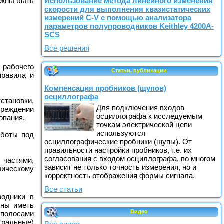
лжны быть
Использование метода линейного изменения
скорости для выполнения квазистатических
измерений C-V с помощью анализатора
параметров полупроводников Keithley 4200A-
SCS
Все решения
рабочего
Статьи, публикации
правила и
Компенсация пробников (щупов)
осциллографа
тановки,
Для подключения входов
вреждении
осциллографа к исследуемым
ования.
точкам электрической цепи
используются
аботы под
осциллографические пробники (щупы). От
правильности настройки пробников, т.е. их
согласования с входом осциллографа, во многом
 частями,
зависит не только точность измерения, но и
лическому
корректность отображения формы сигнала.
Все статьи
водники в
жны иметь
Видео
 полосами
тральные)