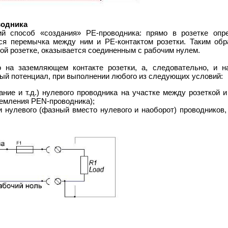
водника
й способ «создания» PE-проводника: прямо в розетке опр
ся перемычка между ним и PE-контактом розетки. Таким обр
той розетке, оказывается соединенным с рабочим нулем.
 на заземляющем контакте розетки, а, следовательно, и н
ый потенциал, при выполнении любого из следующих условий:
ание и т.д.) нулевого проводника на участке между розеткой и
земления PEN-проводника);
 нулевого (фазный вместо нулевого и наоборот) проводников,