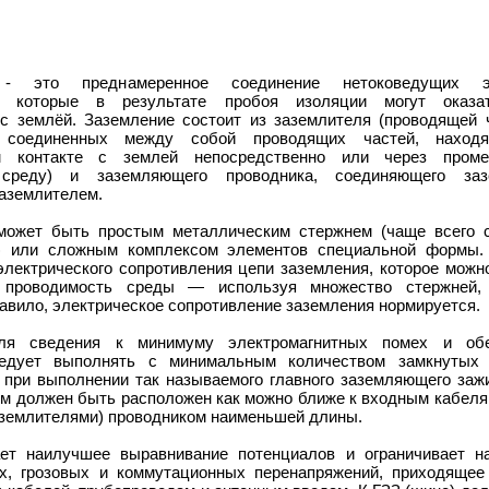
 это преднамеренное соединение нетоковедущих э
я, которые в результате пробоя изоляции могут оказа
 с землёй. Заземление состоит из заземлителя (проводящей 
и соединенных между собой проводящих частей, наход
ом контакте с землей непосредственно или через проме
среду) и заземляющего проводника, соединяющего заз
заземлителем.
может быть простым металлическим стержнем (чаще всего 
 или сложным комплексом элементов специальной формы.
лектрического сопротивления цепи заземления, которое можно
 проводимость среды — используя множество стержней,
правило, электрическое сопротивление заземления нормируется.
ля сведения к минимуму электромагнитных помех и обе
ледует выполнять с минимальным количеством замкнутых 
 при выполнении так называемого главного заземляющего зажи
м должен быть расположен как можно ближе к входным кабеля
заземлителями) проводником наименьшей длины.
ет наилучшее выравнивание потенциалов и ограничивает н
х, грозовых и коммутационных перенапряжений, приходящее