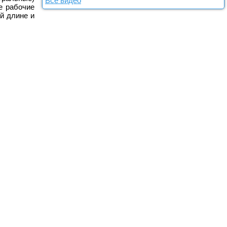
Все видео
е рабочие
й длине и