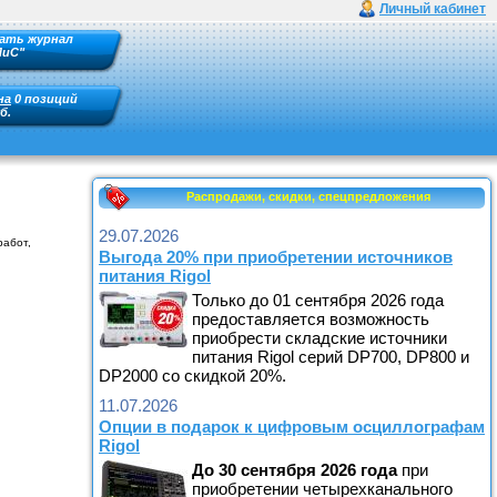
Личный кабинет
ать журнал
ПиС"
на
0 позиций
б.
Распродажи, скидки, спецпредложения
29.07.2026
работ,
Выгода 20% при приобретении источников
питания Rigol
Только до 01 сентября 2026 года
предоставляется возможность
приобрести складские источники
питания Rigol серий DP700, DP800 и
DP2000 со скидкой 20%.
11.07.2026
Опции в подарок к цифровым осциллографам
Rigol
До
30 сентября
2026
года
при
приобретении четырехканального