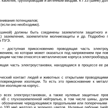
х кабелей, трубопроводам и антенным вводам. К ГЗЗ (шине) до
внивания потенциалов;
(если оно необходимо).
шиной) должны быть соединены заземлители защитного и 
. п.) заземления, заземлители молниезащиты и др. Подробно 
в ПУЭ.
– доступная прикосновению проводящая часть электроус
жением, но которая может оказаться под напряжением при по
дящим частям относятся металлические корпуса электрооборуд
ящая часть электроустановки, находящаяся в процессе ее р
ческий контакт людей и животных с открытыми проводящими
повреждении изоляции. То есть это прикосновение к метал
ое изоляции на корпус.
о всех электроустановках, а также нулевые защитные про
1 кВ с глухозаземленной нейтралью, в том числе шины, дол
 обозначение чередующимися продольными или поперечными
о 100 мм) желтого и зеленого цветов. Нулевые рабочие (ней