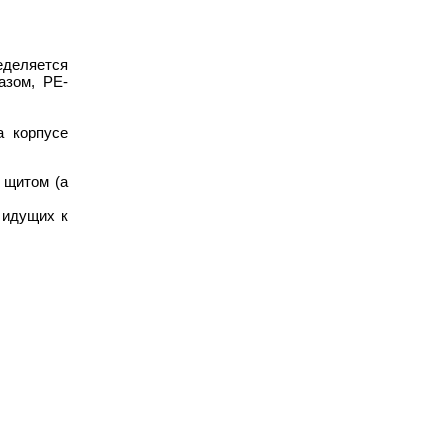
еделяется
азом, PE-
а корпусе
 щитом (а
 идущих к