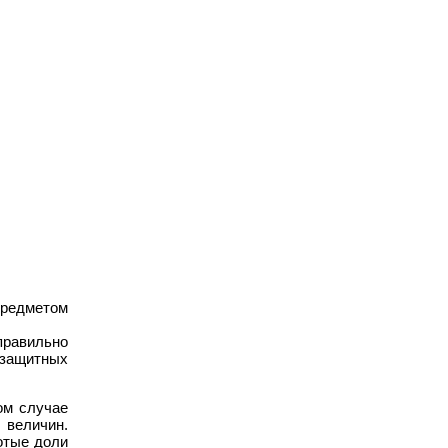
предметом
правильно
 защитных
ом случае
 величин.
сотые доли