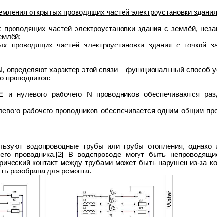
земления открытых проводящих частей электроустановки здания
 проводящих частей электроустановки здания с землёй, неза
емлёй;
ых проводящих частей электроустановки здания с точкой з
N, определяют характер этой связи – функциональный способ у
го проводников:
 и нулевого рабочего N проводников обеспечиваются ра
левого рабочего проводников обеспечивается одним общим пр
ользуют водопроводные трубы или трубы отопления, однако 
его проводника.[2] В водопроводе могут быть непроводящи
трический контакт между трубами может быть нарушен из-за кор
ть разобрана для ремонта.