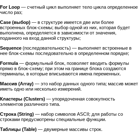
For Loop
— счетный цикл выполняет тело цикла определенное
число раз;
Case (выбор)
— в структуре имеется две или более
встроенных блок-схемы; выбор одной из них, которая будет
выполнена, определяется в зависимости от значения,
поданного на вход данной структуры;
Sequence
(последовательность) — выполняет встроенные в
нее блок-схемы последовательно в определенном порядке;
Formula
— формульный блок, позволяет вводить формулы
прямо в блок-схему; при этом на границе блока создаются
терминалы, в которые вписываются имена переменных.
Массив (Array)
— это набор данных одного типа; массив может
иметь одно или несколько измерений.
Кластеры (Clusters)
— упорядоченная совокупность
элементов различного типа.
Строка (String)
— набор символов ASCII; для работы со
строками предусмотрены специальные функции.
Таблицы (Table)
— двумерные массивы строк.