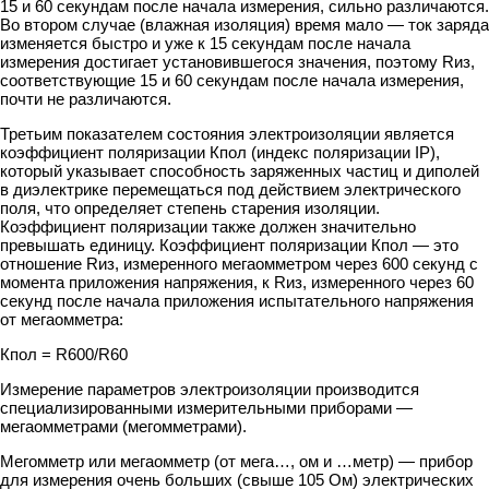
15 и 60 секундам после начала измерения, сильно различаются.
Во втором случае (влажная изоляция) время мало — ток заряда
изменяется быстро и уже к 15 секундам после начала
измерения достигает установившегося значения, поэтому Rиз,
соответствующие 15 и 60 секундам после начала измерения,
почти не различаются.
Третьим показателем состояния электроизоляции является
коэффициент поляризации Кпол (индекс поляризации IP),
который указывает способность заряженных частиц и диполей
в диэлектрике перемещаться под действием электрического
поля, что определяет степень старения изоляции.
Коэффициент поляризации также должен значительно
превышать единицу. Коэффициент поляризации Кпол — это
отношение Rиз, измеренного мегаомметром через 600 секунд с
момента приложения напряжения, к Rиз, измеренного через 60
секунд после начала приложения испытательного напряжения
от мегаомметра:
Кпол = R600/R60
Измерение параметров электроизоляции производится
специализированными измерительными приборами —
мегаомметрами (мегомметрами).
Мегомметр или мегаомметр (от мега…, ом и …метр) — прибор
для измерения очень больших (свыше 105 Ом) электрических