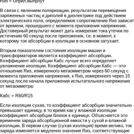
Rиз = Uприл.выпр/Iут
В связи с явлением поляризации, результатом перемещения
заряженных частиц и диполей в диэлектрике под действием
электрического поля, определяемое сопротивление Rиз зависит
от времени, прошедшего с момента приложения напряжения.
Достоверный результат может дать измерение тока утечки по
истечению 60 секунд после приложения, т.е. в момент, к
которому ток абсорбции в изоляции в основном затухает.
Вторым показателем состояния изоляции машин и
трансформаторов является коэффициент абсорбции.
Коэффициент абсорбции Кабс лучше всего определяет
увлажнение изоляции. Коэффициент абсорбции Кабс — это
отношение Rиз, измеренного мегаомметром через 60 секунд с
момента приложения напряжения, к Rиз, измеренного через 15
секунд после начала приложения испытательного напряжения
от мегаомметра:
Кабс = R60/R15
Если изоляция сухая, то коэффициент абсорбции значительно
превышает единицу, в то время как у влажной изоляции
коэффициент абсорбции близок к единице. Объясняется это
временем заряда абсорбционной емкости у сухой и влажной
изоляции. В первом случае (сухая изоляция) время велико, ток
заряда изменяется медленно значения Rиз, соответствующие