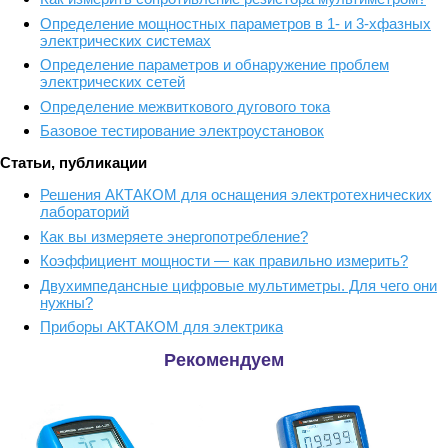
Определение мощностных параметров в 1- и 3-хфазных
электрических системах
Определение параметров и обнаружение проблем
электрических сетей
Определение межвиткового дугового тока
Базовое тестирование электроустановок
Статьи, публикации
Решения АКТАКОМ для оснащения электротехнических
лабораторий
Как вы измеряете энергопотребление?
Коэффициент мощности — как правильно измерить?
Двухимпедансные цифровые мультиметры. Для чего они
нужны?
Приборы АКТАКОМ для электрика
Рекомендуем