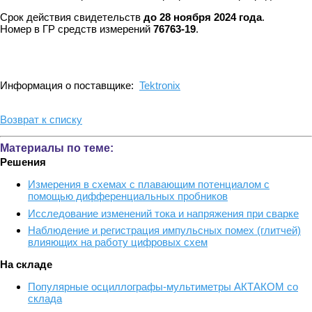
Срок действия свидетельств
до 28 ноября 2024 года
.
Номер в ГР средств измерений
76763-19
.
Информация о поставщике:
Tektronix
Возврат к списку
Материалы по теме:
Решения
Измерения в схемах с плавающим потенциалом с
помощью дифференциальных пробников
Исследование изменений тока и напряжения при сварке
Наблюдение и регистрация импульсных помех (глитчей)
влияющих на работу цифровых схем
На складе
Популярные осциллографы-мультиметры АКТАКОМ со
склада