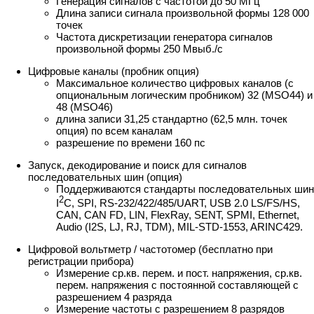
Генерация сигналов с частотой до 50 МГц
Длина записи сигнала произвольной формы 128 000
точек
Частота дискретизации генератора сигналов
произвольной формы 250 Mвыб./с
Цифровые каналы (пробник опция)
Максимальное количество цифровых каналов (с
опциональным логическим пробником) 32 (MSO44) и
48 (MSO46)
длина записи 31,25 стандартно (62,5 млн. точек
опция) по всем каналам
разрешение по времени 160 пс
Запуск, декодирование и поиск для сигналов
последовательных шин (опция)
Поддерживаются стандарты последовательных шин
2
I
C, SPI, RS-232/422/485/UART, USB 2.0 LS/FS/HS,
CAN, CAN FD, LIN, FlexRay, SENT, SPMI, Ethernet,
Audio (I2S, LJ, RJ, TDM), MIL-STD-1553, ARINC429.
Цифровой вольтметр / частотомер (бесплатно при
регистрации прибора)
Измерение ср.кв. перем. и пост. напряжения, ср.кв.
перем. напряжения с постоянной составляющей с
разрешением 4 разряда
Измерение частоты с разрешением 8 разрядов