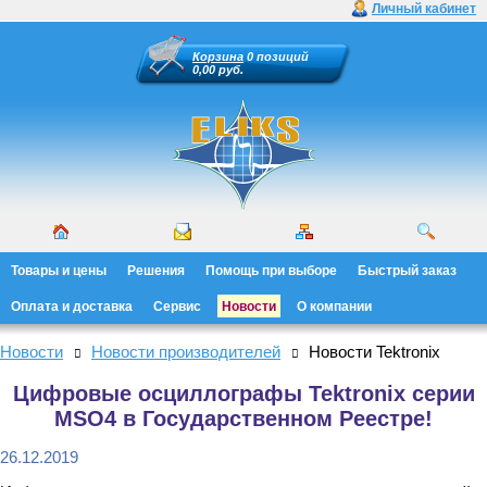
Личный кабинет
Корзина
0 позиций
0,00 руб.
Товары и цены
Решения
Помощь при выборе
Быстрый заказ
Оплата и доставка
Сервис
Новости
О компании
Новости
Новости производителей
Новости Tektronix
Цифровые осциллографы Tektronix серии
MSO4 в Государственном Реестре!
26.12.2019