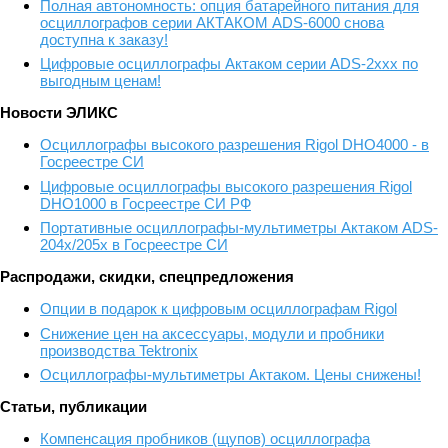
Полная автономность: опция батарейного питания для
осциллографов серии АКТАКОМ ADS-6000 снова
доступна к заказу!
Цифровые осциллографы Актаком серии ADS-2xxx по
выгодным ценам!
Новости ЭЛИКС
Осциллографы высокого разрешения Rigol DHO4000 - в
Госреестре СИ
Цифровые осциллографы высокого разрешения Rigol
DHO1000 в Госреестре СИ РФ
Портативные осциллографы-мультиметры Актаком ADS-
204x/205x в Госреестре СИ
Распродажи, скидки, спецпредложения
Опции в подарок к цифровым осциллографам Rigol
Снижение цен на аксессуары, модули и пробники
производства Tektronix
Осциллографы-мультиметры Актаком. Цены снижены!
Статьи, публикации
Компенсация пробников (щупов) осциллографа