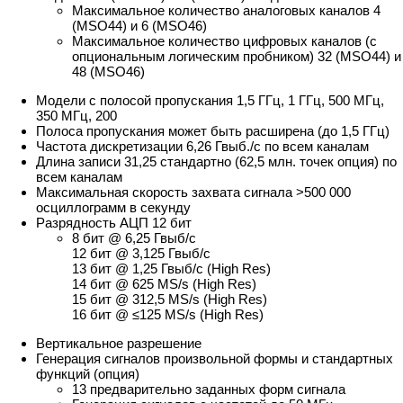
Максимальное количество аналоговых каналов 4
(MSO44) и 6 (MSO46)
Максимальное количество цифровых каналов (с
опциональным логическим пробником) 32 (MSO44) и
48 (MSO46)
Модели с полосой пропускания 1,5 ГГц, 1 ГГц, 500 МГц,
350 МГц, 200
Полоса пропускания может быть расширена (до 1,5 ГГц)
Частота дискретизации 6,26 Гвыб./с по всем каналам
Длина записи 31,25 стандартно (62,5 млн. точек опция) по
всем каналам
Максимальная скорость захвата сигнала >500 000
осциллограмм в секунду
Разрядность АЦП 12 бит
8 бит @ 6,25 Гвыб/c
12 бит @ 3,125 Гвыб/c
13 бит @ 1,25 Гвыб/c (High Res)
14 бит @ 625 MS/s (High Res)
15 бит @ 312,5 MS/s (High Res)
16 бит @ ≤125 MS/s (High Res)
Вертикальное разрешение
Генерация сигналов произвольной формы и стандартных
функций (опция)
13 предварительно заданных форм сигнала