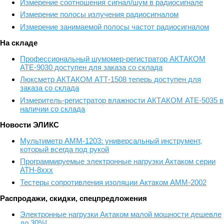
Измерение соотношения сигнал/шум в радиосигнале
Измерение полосы излучения радиосигналом
Измерение занимаемой полосы частот радиосигналом
На складе
Профессиональный шумомер-регистратор АКТАКОМ
АТЕ-9030 доступен для заказа со склада
Люксметр АКТАКОМ АТТ-1508 теперь доступен для
заказа со склада
Измеритель-регистратор влажности АКТАКОМ АТЕ-5035 в
наличии со склада
Новости ЭЛИКС
Мультиметр АММ-1203: универсальный инструмент,
который всегда под рукой
Программируемые электронные нагрузки Актаком серии
АТН-8ххх
Тестеры сопротивления изоляции Актаком АММ-2002
Распродажи, скидки, спецпредложения
Электронные нагрузки Актаком малой мощности дешевле
до 30%!