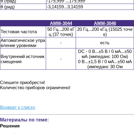
θ (град)
-179,999°...179,999°
θ (рад)
-3,14159...3,14159
АММ-3044
АММ-3046
50 Гц...200 кГ
20 Гц...200 кГц (15025 точе
Тестовая частота
ц (37 точек)
к)
Автоматическое упра
-
есть
вление уровнями
DC - 0 В...±5 В / 0 мА...±50
Внутренний источник
мА (импеданс 100 Ом)
-
смещения
0 В...±1,5 В / 0 мА...±50 мА
(импеданс 30 Ом
Спешите приобрести!
Количество приборов ограничено!
Возврат к списку
Материалы по теме:
Решения