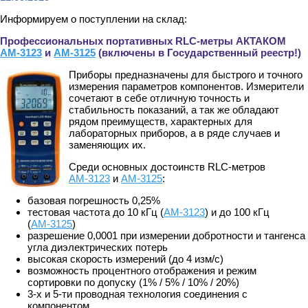
Информируем о поступлении на склад:
Профессиональных портативных RLC-метры АКТАКОМ
АМ-3123
и
АМ-3125
(включены в Государственный реестр!)
Приборы предназначены для быстрого и точного
измерения параметров компонентов. Измерители
сочетают в себе отличную точность и
стабильность показаний, а так же обладают
рядом преимуществ, характерных для
лабораторных приборов, а в ряде случаев и
заменяющих их.
Среди основных достоинств RLC-метров
АМ-3123
и
АМ-3125
:
базовая погрешность 0,25%
тестовая частота до 10 кГц (
АМ-3123
) и до 100 кГц
(
АМ-3125
)
разрешение 0,0001 при измерении добротности и тангенса
угла диэлектрических потерь
высокая скорость измерений (до 4 изм/с)
возможность процентного отображения и режим
сортировки по допуску (1% / 5% / 10% / 20%)
3-х и 5-ти проводная технология соединения с
компонентом