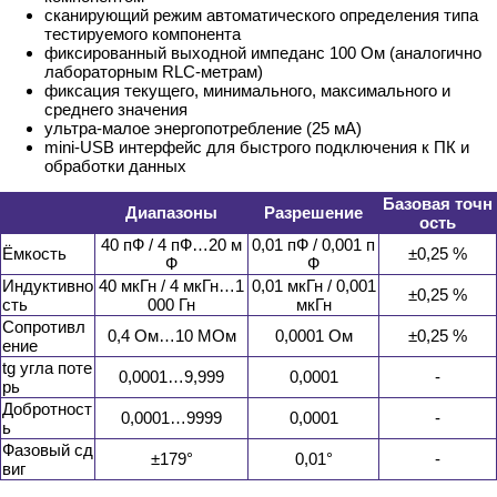
сканирующий режим автоматического определения типа
тестируемого компонента
фиксированный выходной импеданс 100 Ом (аналогично
лабораторным RLC-метрам)
фиксация текущего, минимального, максимального и
среднего значения
ультра-малое энергопотребление (25 мА)
mini-USB интерфейс для быстрого подключения к ПК и
обработки данных
Базовая точн
Диапазоны
Разрешение
ость
40 пФ / 4 пФ…20 м
0,01 пФ / 0,001 п
Ёмкость
±0,25 %
Ф
Ф
Индуктивно
40 мкГн / 4 мкГн…1
0,01 мкГн / 0,001
±0,25 %
сть
000 Гн
мкГн
Сопротивл
0,4 Ом…10 МОм
0,0001 Ом
±0,25 %
ение
tg угла поте
0,0001…9,999
0,0001
-
рь
Добротност
0,0001…9999
0,0001
-
ь
Фазовый сд
±179°
0,01°
-
виг