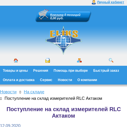
Личный кабинет
Корзина
0 позиций
0,00 руб.
Товары и цены
Решения
Помощь при выборе
Быстрый заказ
Оплата и доставка
Сервис
Новости
О компании
Новости
На складе
Поступление на склад измерителей RLC Актаком
Поступление на склад измерителей RLC
Актаком
12.09.2020