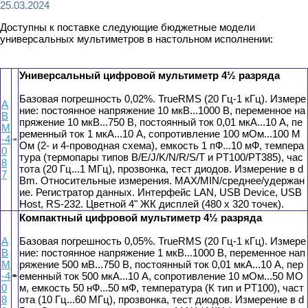
25.03.2024
Доступны к поставке следующие бюджетные модели
универсальных мультиметров в настольном исполнении:
Универсальный цифровой мультиметр 4½ разряда
Базовая погрешность 0,02%. TrueRMS (20 Гц-1 кГц). Измере
А
ние: постоянное напряжение 10 мкВ...1000 В, переменное на
В
пряжение 10 мкВ...750 В, постоянный ток 0,01 мкА...10 А, пе
М
ременный ток 1 мкА...10 А, сопротивление 100 мОм...100 М
-4
Ом (2- и 4-проводная схема), емкость 1 пФ...10 мФ, темпера
0
тура (термопары типов B/E/J/K/N/R/S/T и PT100/PT385), час
8
тота (20 Гц...1 МГц), прозвонка, тест диодов. Измерение в d
7
Bm. Относительные измерения. MAX/MIN/среднее/удержан
ие. Регистратор данных. Интерфейс LAN, USB Device, USB
Host, RS-232. Цветной 4" ЖК дисплей (480 x 320 точек).
Компактный цифровой мультиметр 4½ разряда
А
Базовая погрешность 0,05%. TrueRMS (20 Гц-1 кГц). Измере
В
ние: постоянное напряжение 1 мкВ...1000 В, переменное нап
М
ряжение 500 мВ...750 В, постоянный ток 0,01 мкА...10 А, пер
-4
еменный ток 500 мкА...10 А, сопротивление 10 мОм...50 МО
0
м, емкость 50 нФ...50 мФ, температура (К тип и PT100), част
8
ота (10 Гц...60 МГц), прозвонка, тест диодов. Измерение в d