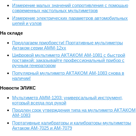
Измерение малых значений сопротивления с помощью
современных настольных мультиметров
Измерение электрических параметров автомобильных
цепей и узлов
На складе
Предлагаем приобрести! Портативные мультиметры
Актаком серии АММ-12хх
Цифровой мультиметр АКТАКОМ АМ-1081 с быстрой
поставкой: заказывайте профессиональный прибор с
ручным генератором
Популярный мультиметр АКТАКОМ АМ-1083 снова в
наличии!
Новости ЭЛИКС
Мультиметр АММ-1203: универсальный инструмент,
который всегда под рукой
Продлен срок утверждения типа на мультиметр АКТАКОМ
АМ-1083
Портативные калибраторы и калибраторы-мультиметры
Актаком АМ-7025 и АМ-7079