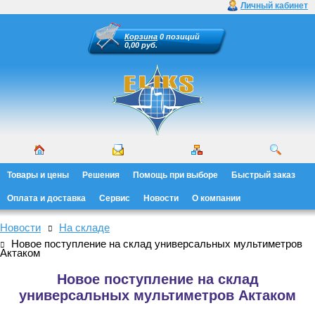
Личный кабинет
Корзина
0 позиций
0,00 руб.
Товары и цены
Решения
Помощь при выборе
Быстрый заказ
Оплата и доставка
Сервис
Новости
О компании
Новости
На складе
Новое поступление на склад универсальных мультиметров
Актаком
Новое поступление на склад
универсальных мультиметров Актаком