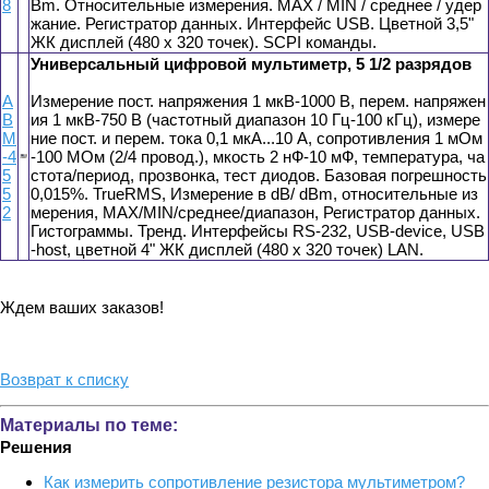
8
Bm. Относительные измерения. MAX / MIN / среднее / удер
жание. Регистратор данных. Интерфейс USB. Цветной 3,5"
ЖК дисплей (480 x 320 точек). SCPI команды.
Универсальный цифровой мультиметр, 5 1/2 разрядов
А
Измерение пост. напряжения 1 мкВ-1000 В, перем. напряжен
В
ия 1 мкВ-750 В (частотный диапазон 10 Гц-100 кГц), измере
М
ние пост. и перем. тока 0,1 мкА...10 А, сопротивления 1 мОм
-4
-100 МОм (2/4 провод.), мкость 2 нФ-10 мФ, температура, ча
5
стота/период, прозвонка, тест диодов. Базовая погрешность
5
0,015%. TrueRMS, Измерение в dB/ dBm, относительные из
2
мерения, MAX/MIN/среднее/диапазон, Регистратор данных.
Гистограммы. Тренд. Интерфейсы RS-232, USB-device, USB
-host, цветной 4" ЖК дисплей (480 x 320 точек) LAN.
Ждем ваших заказов!
Возврат к списку
Материалы по теме:
Решения
Как измерить сопротивление резистора мультиметром?