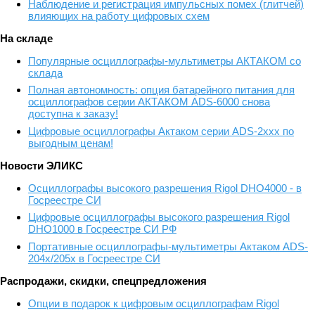
Наблюдение и регистрация импульсных помех (глитчей)
влияющих на работу цифровых схем
На складе
Популярные осциллографы-мультиметры АКТАКОМ со
склада
Полная автономность: опция батарейного питания для
осциллографов серии АКТАКОМ ADS-6000 снова
доступна к заказу!
Цифровые осциллографы Актаком серии ADS-2xxx по
выгодным ценам!
Новости ЭЛИКС
Осциллографы высокого разрешения Rigol DHO4000 - в
Госреестре СИ
Цифровые осциллографы высокого разрешения Rigol
DHO1000 в Госреестре СИ РФ
Портативные осциллографы-мультиметры Актаком ADS-
204x/205x в Госреестре СИ
Распродажи, скидки, спецпредложения
Опции в подарок к цифровым осциллографам Rigol