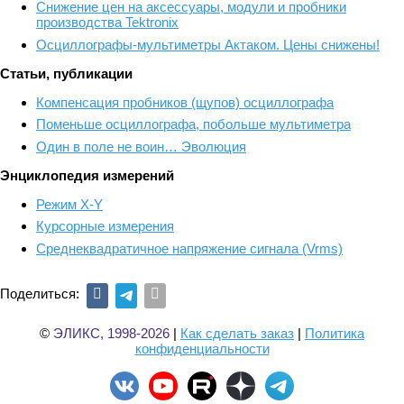
Снижение цен на аксессуары, модули и пробники
производства Tektronix
Осциллографы-мультиметры Актаком. Цены снижены!
Статьи, публикации
Компенсация пробников (щупов) осциллографа
Поменьше осциллографа, побольше мультиметра
Один в поле не воин… Эволюция
Энциклопедия измерений
Режим X-Y
Курсорные измерения
Среднеквадратичное напряжение сигнала (Vrms)
Поделиться:
©
ЭЛИКС, 1998-2026
|
Как сделать заказ
|
Политика
конфиденциальности