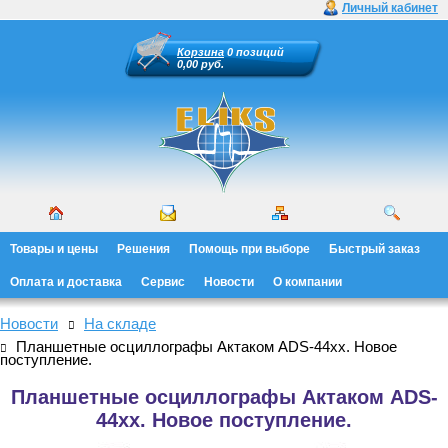
Личный кабинет
Корзина
0 позиций
0,00 руб.
Товары и цены
Решения
Помощь при выборе
Быстрый заказ
Оплата и доставка
Сервис
Новости
О компании
Новости
На складе
Планшетные осциллографы Актаком ADS-44xx. Новое
поступление.
Планшетные осциллографы Актаком ADS-
44xx. Новое поступление.