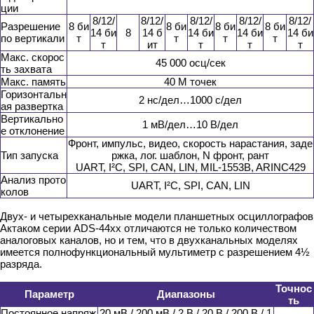
ции
8/12/
8/12/
8/12/
8/12/
8/12/
Разрешение
8 би
8 би
8 би
8 би
14 би
8
14 б
14 би
14 би
14 би
по вертикали
т
т
т
т
т
ит
т
т
т
Макс. скорос
45 000 осц/сек
ть захвата
Макс. память
40 М точек
Горизонтальн
2 нс/дел…1000 с/дел
ая развертка
Вертикально
1 мВ/дел…10 В/дел
е отклонение
Фронт, импульс, видео, скорость нарастания, заде
Тип запуска
ржка, лог. шаблон, N фронт, рант
UART, I²C, SPI, CAN, LIN, MIL-1553B, ARINC429
Анализ прото
UART, I²C, SPI, CAN, LIN
колов
Двух- и четырехканальные модели планшетных осциллографов
Актаком серии ADS-44xx отличаются не только количеством
аналоговых каналов, но и тем, что в двухканальных моделях
имеется полнофункциональный мультиметр с разрешением 4½
разряда.
Точнос
Параметр
Диапазоны
ть
Постоянное напряж
20 мВ / 200 мВ / 2 В / 20 В / 200 В / 1