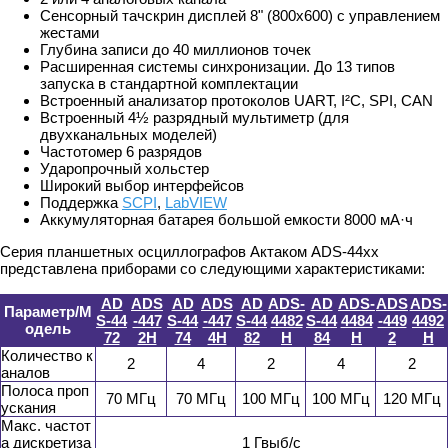
Сенсорный тачскрин дисплей 8" (800х600) с управлением
жестами
Глубина записи до 40 миллионов точек
Расширенная системы синхронизации. До 13 типов
запуска в стандартной комплектации
Встроенный анализатор протоколов UART, I²C, SPI, CAN
Встроенный 4½ разрядный мультиметр (для
двухканальных моделей)
Частотомер 6 разрядов
Ударопрочный хольстер
Широкий выбор интерфейсов
Поддержка
SCPI
,
LabVIEW
Аккумуляторная батарея большой емкости 8000 мА·ч
Серия планшетных осциллографов Актаком ADS-44xx
представлена приборами со следующими характеристиками:
AD
ADS
AD
ADS
AD
ADS-
AD
ADS-
ADS
ADS-
Параметр/М
S-44
-447
S-44
-447
S-44
4482
S-44
4484
-449
4492
одель
72
2H
74
4H
82
H
84
H
2
H
Количество к
2
4
2
4
2
аналов
Полоса проп
70 МГц
70 МГц
100 МГц
100 МГц
120 МГц
ускания
Макс. частот
а дискретиза
1 Гвыб/с