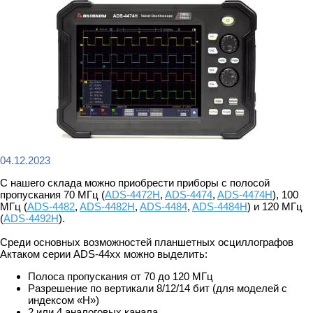
04.12.2023
С нашего склада можно приобрести приборы с полосой
пропускания 70 МГц (
ADS-4472H
,
ADS-4474
,
ADS-4474H
), 100
МГц (
ADS-4482
,
ADS-4482H
,
ADS-4484
,
ADS-4484H
) и 120 МГц
(
ADS-4492H
).
Среди основных возможностей планшетных осциллографов
Актаком серии ADS-44xx можно выделить:
Полоса пропускания от 70 до 120 МГц
Разрешение по вертикали 8/12/14 бит (для моделей с
индексом «H»)
2 или 4 аналоговых канала