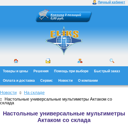
Личный кабинет
Корзина
0 позиций
0,00 руб.
Товары и цены
Решения
Помощь при выборе
Быстрый заказ
Оплата и доставка
Сервис
Новости
О компании
Новости
На складе
Настольные универсальные мультиметры Актаком со
склада
Настольные универсальные мультиметры
Актаком со склада