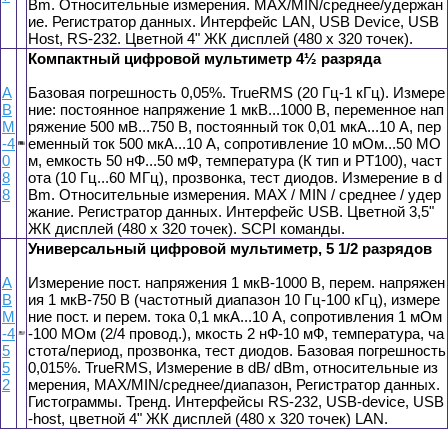
Bm. Относительные измерения. MAX/MIN/среднее/удержан
ие. Регистратор данных. Интерфейс LAN, USB Device, USB
Host, RS-232. Цветной 4" ЖК дисплей (480 x 320 точек).
Компактный цифровой мультиметр 4½ разряда
А
Базовая погрешность 0,05%. TrueRMS (20 Гц-1 кГц). Измере
В
ние: постоянное напряжение 1 мкВ...1000 В, переменное нап
М
ряжение 500 мВ...750 В, постоянный ток 0,01 мкА...10 А, пер
-4
еменный ток 500 мкА...10 А, сопротивление 10 мОм...50 МО
0
м, емкость 50 нФ...50 мФ, температура (К тип и PT100), част
8
ота (10 Гц...60 МГц), прозвонка, тест диодов. Измерение в d
8
Bm. Относительные измерения. MAX / MIN / среднее / удер
жание. Регистратор данных. Интерфейс USB. Цветной 3,5"
ЖК дисплей (480 x 320 точек). SCPI команды.
Универсальный цифровой мультиметр, 5 1/2 разрядов
А
Измерение пост. напряжения 1 мкВ-1000 В, перем. напряжен
В
ия 1 мкВ-750 В (частотный диапазон 10 Гц-100 кГц), измере
М
ние пост. и перем. тока 0,1 мкА...10 А, сопротивления 1 мОм
-4
-100 МОм (2/4 провод.), мкость 2 нФ-10 мФ, температура, ча
5
стота/период, прозвонка, тест диодов. Базовая погрешность
5
0,015%. TrueRMS, Измерение в dB/ dBm, относительные из
2
мерения, MAX/MIN/среднее/диапазон, Регистратор данных.
Гистограммы. Тренд. Интерфейсы RS-232, USB-device, USB
-host, цветной 4" ЖК дисплей (480 x 320 точек) LAN.