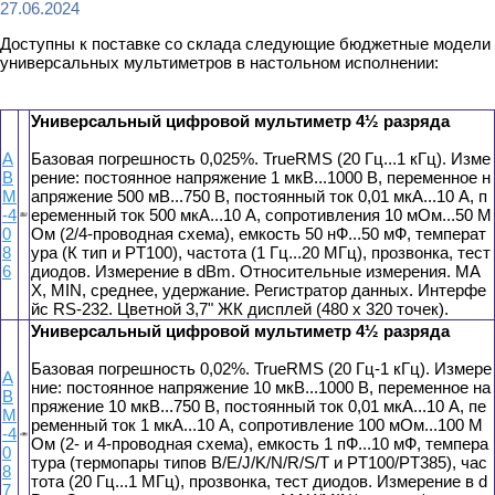
27.06.2024
Доступны к поставке со склада следующие бюджетные модели
универсальных мультиметров в настольном исполнении:
Универсальный цифровой мультиметр 4½ разряда
А
Базовая погрешность 0,025%. TrueRMS (20 Гц...1 кГц). Изме
В
рение: постоянное напряжение 1 мкВ...1000 В, переменное н
М
апряжение 500 мВ...750 В, постоянный ток 0,01 мкА...10 А, п
-4
еременный ток 500 мкА...10 А, сопротивления 10 мОм...50 М
0
Ом (2/4-проводная схема), емкость 50 нФ...50 мФ, температ
8
ура (К тип и PT100), частота (1 Гц...20 МГц), прозвонка, тест
6
диодов. Измерение в dBm. Относительные измерения. MA
X, MIN, среднее, удержание. Регистратор данных. Интерфе
йс RS-232. Цветной 3,7" ЖК дисплей (480 x 320 точек).
Универсальный цифровой мультиметр 4½ разряда
Базовая погрешность 0,02%. TrueRMS (20 Гц-1 кГц). Измере
А
ние: постоянное напряжение 10 мкВ...1000 В, переменное на
В
пряжение 10 мкВ...750 В, постоянный ток 0,01 мкА...10 А, пе
М
ременный ток 1 мкА...10 А, сопротивление 100 мОм...100 М
-4
Ом (2- и 4-проводная схема), емкость 1 пФ...10 мФ, темпера
0
тура (термопары типов B/E/J/K/N/R/S/T и PT100/PT385), час
8
тота (20 Гц...1 МГц), прозвонка, тест диодов. Измерение в d
7