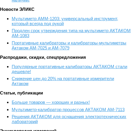
Новости ЭЛИКС
Мультиметр АММ-1203: универсальный инструмент,
который всегда под рукой
Продлен срок утверждения типа на мультиметр АКТАКОМ
АМ-1083
Портативные калибраторы и калибраторы-мультиметры
Актаком АМ-7025 и АМ-7079
Распродажи, скидки, спецпредложения
Популярные портативные калибраторы АКТАКОМ стали
дешевле!
Снижение цен до 20% на портативные измерители
Актаком
Статьи, публикации
Больше товаров — хороших и разных!
Мультиметр-калибратор процессов АКТАКОМ АМ-7113
Решения АКТАКОМ для оснащения электротехнических
лабораторий
Энциклопедия измерений