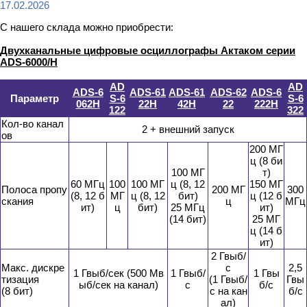
17.02.2026
С нашего склада можно приобрести:
Двухканальные цифровые осциллографы Актаком серии
ADS-6000/H
AD
AD
ADS-6
ADS-61
ADS-61
ADS-62
ADS-6
Параметр
S-6
S-6
062H
22H
42H
22
222H
122
322
Кол-во канал
2 + внешний запуск
ов
200 МГ
ц (8 би
100 МГ
т)
60 МГц
100
100 МГ
ц (8, 12
150 МГ
Полоса пропу
200 МГ
300
(8, 12 б
МГ
ц (8, 12
бит)
ц (12 б
скания
ц
МГц
ит)
ц
бит)
25 МГц
ит)
(14 бит)
25 МГ
ц (14 б
ит)
2 Гвыб/
Макс. дискре
с
2,5
1 Гвыб/сек (500 Мв
1 Гвыб/
1 Гвы
тизация
(1 Гвыб/
Гвы
ыб/сек на канал)
с
б/с
(8 бит)
с на кан
б/с
ал)