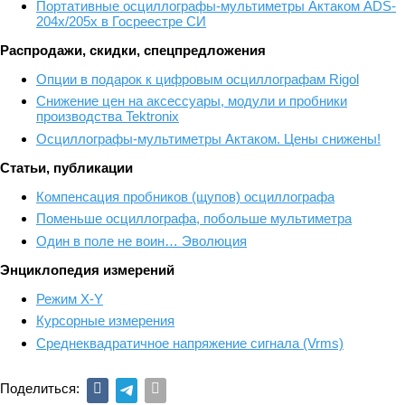
Портативные осциллографы-мультиметры Актаком ADS-
204x/205x в Госреестре СИ
Распродажи, скидки, спецпредложения
Опции в подарок к цифровым осциллографам Rigol
Снижение цен на аксессуары, модули и пробники
производства Tektronix
Осциллографы-мультиметры Актаком. Цены снижены!
Статьи, публикации
Компенсация пробников (щупов) осциллографа
Поменьше осциллографа, побольше мультиметра
Один в поле не воин… Эволюция
Энциклопедия измерений
Режим X-Y
Курсорные измерения
Среднеквадратичное напряжение сигнала (Vrms)
Поделиться: