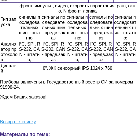
фронт, импульс, видео, скорость нарастания, рант, окн
о, N фронт, логика
сигналы п
сигналы по
сигналы п
сигналы по
сигналы п
Тип зап
оследова
следовате
оследова
следовате
оследоват
уска
тельных
льных шин
тельных
льных шин
ельных ш
шин - шта
- предв.зак
шин - шта
- предв.зак
ин - штатн
тно;
аз
тно;
аз
о;
Анализ
I²C, SPI, R
I²C, SPI, R
I²C, SPI, R
I²C, SPI, R
I²C, SPI, R
атор пр
S-232, CA
S-232, CAN
S-232, CA
S-232, CAN
S-232, CA
отоколо
N - штатн
- предв.зак
N - штатн
- предв.зак
N - штатн
в
о;
аз
о;
аз
о;
Диспле
8”, ЖК сенсорный IPS 1024 x 768
й
Приборы включены в Государственный реестр СИ за номером
91998-24.
Ждем Ваших заказов!
Возврат к списку
Материалы по теме: