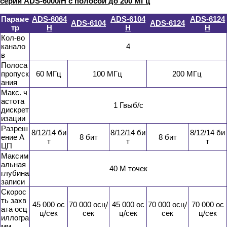
серии ADS-6000/H с полосой до 200 МГц
Параме
ADS-6064
ADS-6104
ADS-6124
ADS-6104
ADS-6124
тр
H
H
H
Кол-во
канало
4
в
Полоса
пропуск
60 МГц
100 МГц
200 МГц
ания
Макс. ч
астота
1 Гвыб/с
дискрет
изации
Разреш
8/12/14 би
8/12/14 би
8/12/14 би
ение А
8 бит
8 бит
т
т
т
ЦП
Максим
альная
40 М точек
глубина
записи
Скорос
ть захв
45 000 ос
70 000 осц/
45 000 ос
70 000 осц/
70 000 ос
ата осц
ц/сек
сек
ц/сек
сек
ц/сек
иллогра
мм