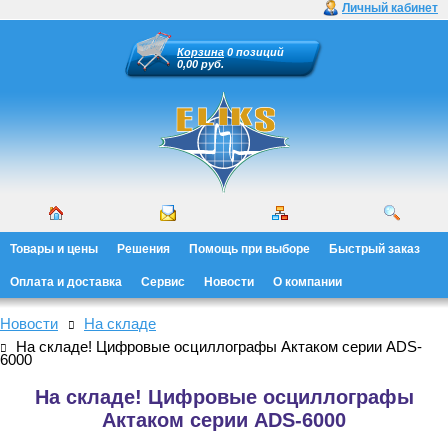
Личный кабинет
Корзина
0 позиций
0,00 руб.
Товары и цены
Решения
Помощь при выборе
Быстрый заказ
Оплата и доставка
Сервис
Новости
О компании
Новости
На складе
На складе! Цифровые осциллографы Актаком серии ADS-
6000
На складе! Цифровые осциллографы
Актаком серии ADS-6000