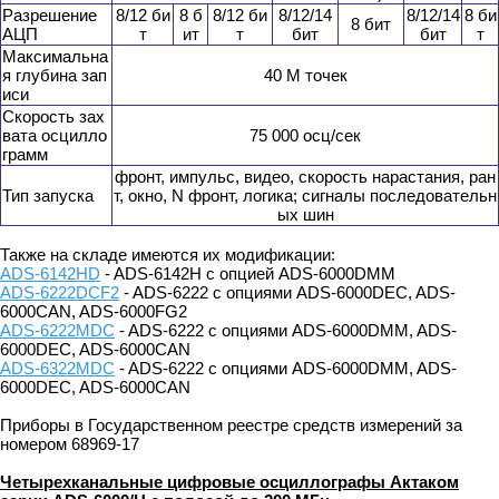
Разрешение
8/12 би
8 б
8/12 би
8/12/14
8/12/14
8 би
8 бит
АЦП
т
ит
т
бит
бит
т
Максимальна
я глубина зап
40 М точек
иси
Скорость зах
вата осцилло
75 000 осц/сек
грамм
фронт, импульс, видео, скорость нарастания, ран
Тип запуска
т, окно, N фронт, логика; сигналы последовательн
ых шин
Также на складе имеются их модификации:
ADS-6142HD
- ADS-6142H с опцией ADS-6000DMM
ADS-6222DCF2
- ADS-6222 с опциями ADS-6000DEC, ADS-
6000CAN, ADS-6000FG2
ADS-6222MDC
- ADS-6222 с опциями ADS-6000DMM, ADS-
6000DEC, ADS-6000CAN
ADS-6322MDC
- ADS-6222 с опциями ADS-6000DMM, ADS-
6000DEC, ADS-6000CAN
Приборы в Государственном реестре средств измерений за
номером 68969-17
Четырехканальные цифровые осциллографы Актаком