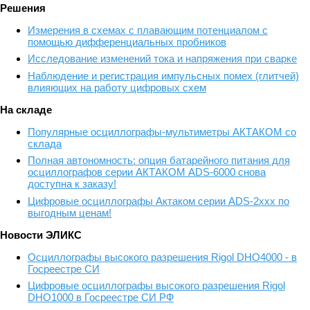
Решения
Измерения в схемах с плавающим потенциалом с
помощью дифференциальных пробников
Исследование изменений тока и напряжения при сварке
Наблюдение и регистрация импульсных помех (глитчей)
влияющих на работу цифровых схем
На складе
Популярные осциллографы-мультиметры АКТАКОМ со
склада
Полная автономность: опция батарейного питания для
осциллографов серии АКТАКОМ ADS-6000 снова
доступна к заказу!
Цифровые осциллографы Актаком серии ADS-2xxx по
выгодным ценам!
Новости ЭЛИКС
Осциллографы высокого разрешения Rigol DHO4000 - в
Госреестре СИ
Цифровые осциллографы высокого разрешения Rigol
DHO1000 в Госреестре СИ РФ