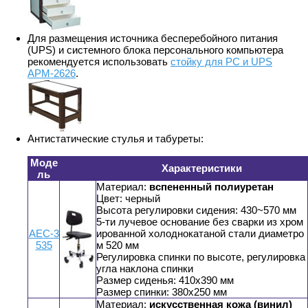
Для размещения источника бесперебойного питания
(UPS) и системного блока персонального компьютера
рекомендуется использовать
стойку для PС и UPS
АРМ-2626
.
Антистатические стулья и табуреты:
Моде
Характеристики
ль
Материал:
вспененный полиуретан
Цвет: черный
Высота регулировки сидения: 430~570 мм
5-ти лучевое основание без сварки из хром
АЕС-3
ированной холоднокатаной стали диаметро
535
м 520 мм
Регулировка спинки по высоте, регулировка
угла наклона спинки
Размер сиденья: 410x390 мм
Размер спинки: 380x250 мм
Материал:
искусственная кожа (винил)