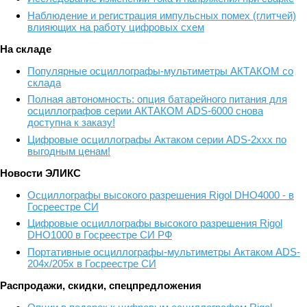
Наблюдение и регистрация импульсных помех (глитчей)
влияющих на работу цифровых схем
На складе
Популярные осциллографы-мультиметры АКТАКОМ со
склада
Полная автономность: опция батарейного питания для
осциллографов серии АКТАКОМ ADS-6000 снова
доступна к заказу!
Цифровые осциллографы Актаком серии ADS-2xxx по
выгодным ценам!
Новости ЭЛИКС
Осциллографы высокого разрешения Rigol DHO4000 - в
Госреестре СИ
Цифровые осциллографы высокого разрешения Rigol
DHO1000 в Госреестре СИ РФ
Портативные осциллографы-мультиметры Актаком ADS-
204x/205x в Госреестре СИ
Распродажи, скидки, спецпредложения