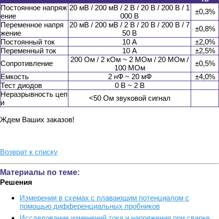
Постоянное напряж
20 мВ / 200 мВ / 2 В / 20 В / 200 В / 1
±0,3%
ение
000 В
Переменное напря
20 мВ / 200 мВ / 2 В / 20 В / 200 В / 7
±0,8%
жение
50 В
Постоянный ток
10 А
±2,0%
Переменный ток
10 А
±2,5%
200 Ом / 2 кОм ~ 2 МОм / 20 МОм /
Сопротивление
±0,5%
100 МОм
Емкость
2 нФ ~ 20 мФ
±4,0%
Тест диодов
0 В ~ 2 В
Неразрывность цеп
<50 Ом звуковой сигнал
и
Ждем Ваших заказов!
Возврат к списку
Материалы по теме:
Решения
Измерения в схемах с плавающим потенциалом с
помощью дифференциальных пробников
Исследование изменений тока и напряжения при сварке