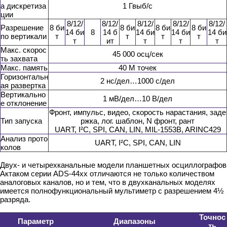
а дискретиза
1 Гвыб/с
ции
8/12/
8/12/
8/12/
8/12/
8/12/
Разрешение
8 би
8 би
8 би
8 би
14 би
8
14 б
14 би
14 би
14 би
по вертикали
т
т
т
т
т
ит
т
т
т
Макс. скорос
45 000 осц/сек
ть захвата
Макс. память
40 М точек
Горизонтальн
2 нс/дел…1000 с/дел
ая развертка
Вертикально
1 мВ/дел…10 В/дел
е отклонение
Фронт, импульс, видео, скорость нарастания, заде
Тип запуска
ржка, лог. шаблон, N фронт, рант
UART, I²C, SPI, CAN, LIN, MIL-1553B, ARINC429
Анализ прото
UART, I²C, SPI, CAN, LIN
колов
Двух- и четырехканальные модели планшетных осциллографов
Актаком серии ADS-44xx отличаются не только количеством
аналоговых каналов, но и тем, что в двухканальных моделях
имеется полнофункциональный мультиметр с разрешением 4½
разряда.
Точнос
Параметр
Диапазоны
ть