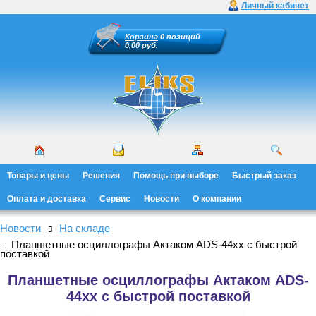
Личный кабинет
Корзина
0 позиций
0,00 руб.
Товары и цены
Решения
Помощь при выборе
Быстрый заказ
Оплата и доставка
Сервис
Новости
О компании
Новости
На складе
Планшетные осциллографы Актаком ADS-44xx с быстрой
поставкой
Планшетные осциллографы Актаком ADS-
44xx с быстрой поставкой