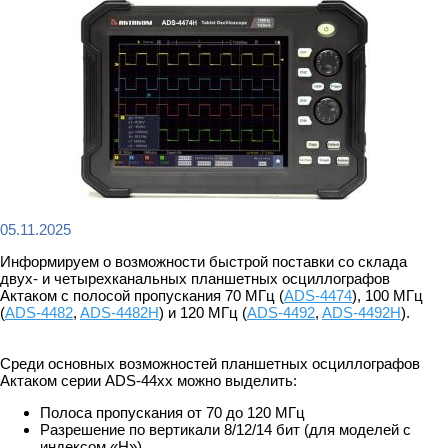
05.11.2025
Информируем о возможности быстрой поставки со склада
двух- и четырехканальных планшетных осциллографов
Актаком с полосой пропускания 70 МГц (
ADS-4474
), 100 МГц
(
ADS-4482
,
ADS-4482H
) и 120 МГц (
ADS-4492
,
ADS-4492H
).
Среди основных возможностей планшетных осциллографов
Актаком серии ADS-44xx можно выделить:
Полоса пропускания от 70 до 120 МГц
Разрешение по вертикали 8/12/14 бит (для моделей с
индексом «H»)