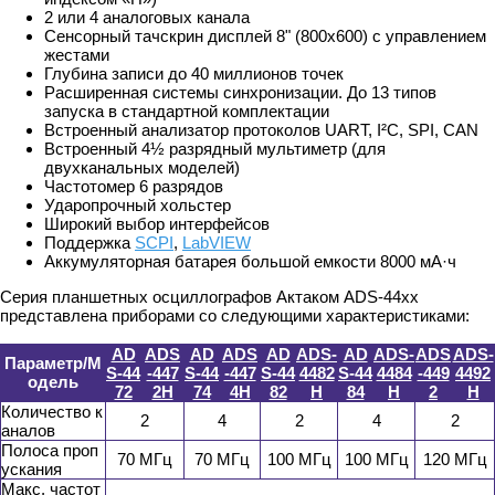
2 или 4 аналоговых канала
Сенсорный тачскрин дисплей 8" (800х600) с управлением
жестами
Глубина записи до 40 миллионов точек
Расширенная системы синхронизации. До 13 типов
запуска в стандартной комплектации
Встроенный анализатор протоколов UART, I²C, SPI, CAN
Встроенный 4½ разрядный мультиметр (для
двухканальных моделей)
Частотомер 6 разрядов
Ударопрочный хольстер
Широкий выбор интерфейсов
Поддержка
SCPI
,
LabVIEW
Аккумуляторная батарея большой емкости 8000 мА·ч
Серия планшетных осциллографов Актаком ADS-44xx
представлена приборами со следующими характеристиками:
AD
ADS
AD
ADS
AD
ADS-
AD
ADS-
ADS
ADS-
Параметр/М
S-44
-447
S-44
-447
S-44
4482
S-44
4484
-449
4492
одель
72
2H
74
4H
82
H
84
H
2
H
Количество к
2
4
2
4
2
аналов
Полоса проп
70 МГц
70 МГц
100 МГц
100 МГц
120 МГц
ускания
Макс. частот