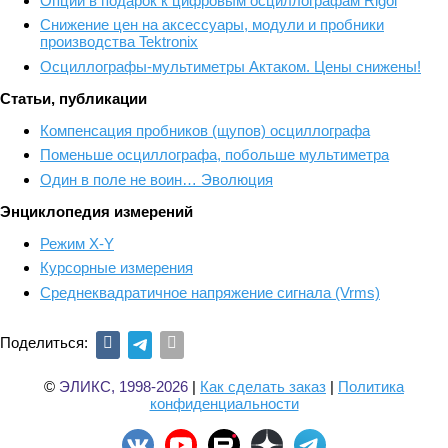
Опции в подарок к цифровым осциллографам Rigol
Снижение цен на аксессуары, модули и пробники
производства Tektronix
Осциллографы-мультиметры Актаком. Цены снижены!
Статьи, публикации
Компенсация пробников (щупов) осциллографа
Поменьше осциллографа, побольше мультиметра
Один в поле не воин… Эволюция
Энциклопедия измерений
Режим X-Y
Курсорные измерения
Среднеквадратичное напряжение сигнала (Vrms)
Поделиться:
©
ЭЛИКС, 1998-2026
|
Как сделать заказ
|
Политика
конфиденциальности